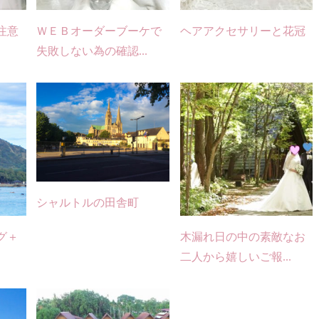
注意
ＷＥＢオーダーブーケで
ヘアアクセサリーと花冠
失敗しない為の確認...
シャルトルの田舎町
グ＋
木漏れ日の中の素敵なお
二人から嬉しいご報...