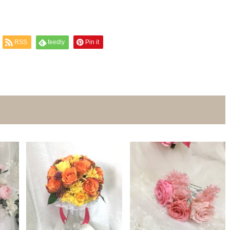
RSS
feedly
Pin it