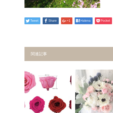
Tweet
Share
+1
Hatena
Pocket
関連記事