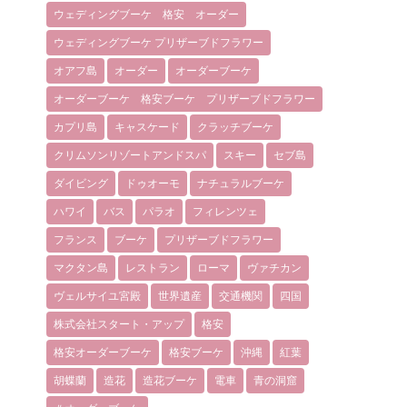
ウェディングブーケ 格安 オーダー
ウェディングブーケ プリザーブドフラワー
オアフ島
オーダー
オーダーブーケ
オーダーブーケ 格安ブーケ プリザーブドフラワー
カプリ島
キャスケード
クラッチブーケ
クリムソンリゾートアンドスパ
スキー
セブ島
ダイビング
ドゥオーモ
ナチュラルブーケ
ハワイ
バス
パラオ
フィレンツェ
フランス
ブーケ
プリザーブドフラワー
マクタン島
レストラン
ローマ
ヴァチカン
ヴェルサイユ宮殿
世界遺産
交通機関
四国
株式会社スタート・アップ
格安
格安オーダーブーケ
格安ブーケ
沖縄
紅葉
胡蝶蘭
造花
造花ブーケ
電車
青の洞窟