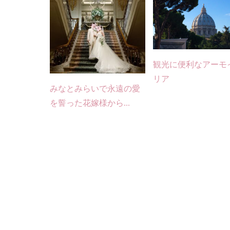
観光に便利なアーモ
リア
みなとみらいで永遠の愛
を誓った花嫁様から...