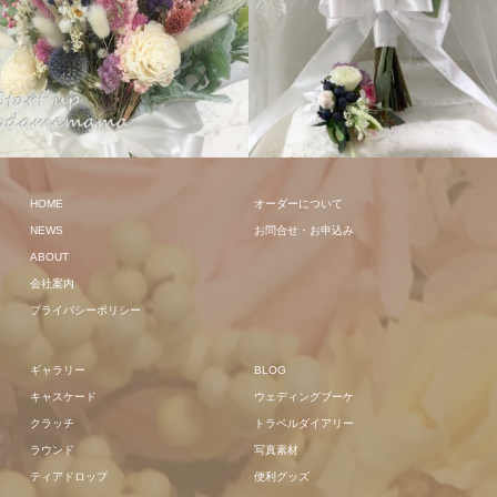
クラッチ
クラッチ
HOME
オーダーについて
NEWS
お問合せ・お申込み
ABOUT
会社案内
プライバシーポリシー
ギャラリー
BLOG
キャスケード
ウェディングブーケ
クラッチ
トラベルダイアリー
ラウンド
写真素材
ティアドロップ
便利グッズ