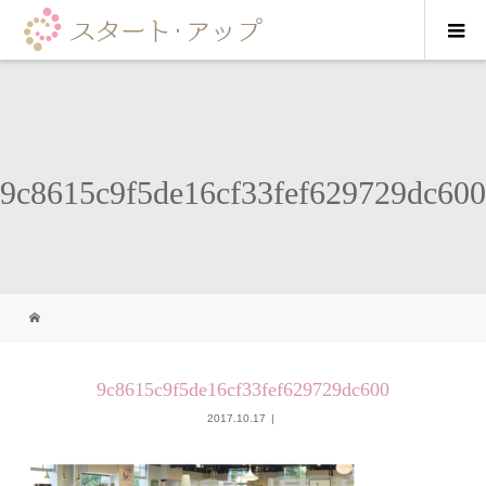
9c8615c9f5de16cf33fef629729dc600
9c8615c9f5de16cf33fef629729dc600
2017.10.17