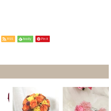
RSS
feedly
Pin it