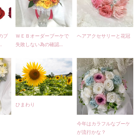
のブ
ＷＥＢオーダーブーケで
ヘアアクセサリーと花冠
.
失敗しない為の確認...
ひまわり
今年はカラフルなブーケ
が流行かな？