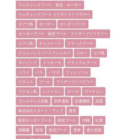
ウェディングブーケ 格安 オーダー
ウェディングブーケ プリザーブドフラワー
オアフ島
オーダー
オーダーブーケ
オーダーブーケ 格安ブーケ プリザーブドフラワー
カプリ島
キャスケード
クラッチブーケ
クリムソンリゾートアンドスパ
スキー
セブ島
ダイビング
ドゥオーモ
ナチュラルブーケ
ハワイ
バス
パラオ
フィレンツェ
フランス
ブーケ
プリザーブドフラワー
マクタン島
レストラン
ローマ
ヴァチカン
ヴェルサイユ宮殿
世界遺産
交通機関
四国
株式会社スタート・アップ
格安
格安オーダーブーケ
格安ブーケ
沖縄
紅葉
胡蝶蘭
造花
造花ブーケ
電車
青の洞窟