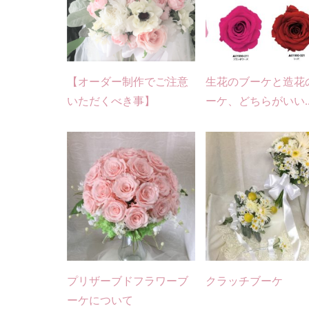
【オーダー制作でご注意
生花のブーケと造花
いただくべき事】
ーケ、どちらがいい..
プリザーブドフラワーブ
クラッチブーケ
ーケについて