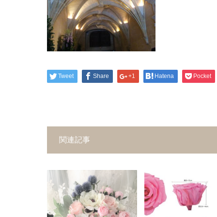
Tweet
Share
+1
Hatena
Pocket
関連記事