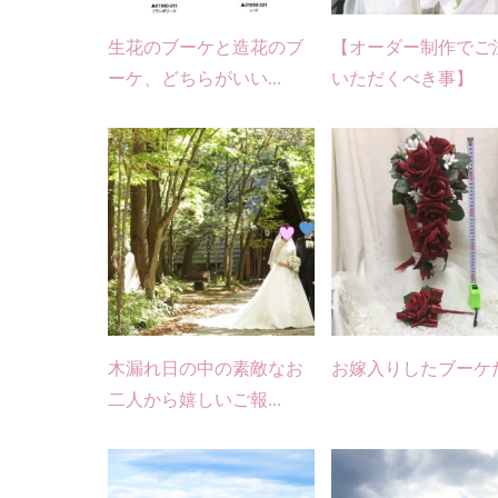
生花のブーケと造花のブ
【オーダー制作でご
ーケ、どちらがいい...
いただくべき事】
木漏れ日の中の素敵なお
お嫁入りしたブーケ
二人から嬉しいご報...