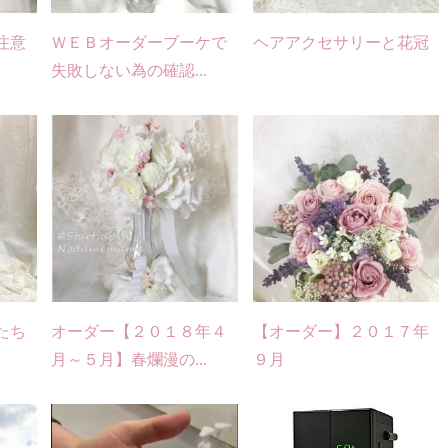
注意
ＷＥＢオーダーブーケで
ヘアアクセサリーと花冠
失敗しない為の確認...
たち
オーダー【２０１８年４
【オーダー】２０１７年
月～５月】春爛漫の...
９月