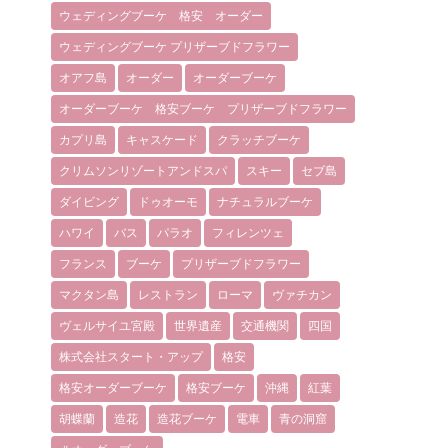
ウェディングブーケ 格安 オーダー
ウェディングブーケ プリザーブドフラワー
オアフ島
オーダー
オーダーブーケ
オーダーブーケ 格安ブーケ プリザーブドフラワー
カプリ島
キャスケード
クラッチブーケ
クリムソンリゾートアンドスパ
スキー
セブ島
ダイビング
ドゥオーモ
ナチュラルブーケ
ハワイ
バス
パラオ
フィレンツェ
フランス
ブーケ
プリザーブドフラワー
マクタン島
レストラン
ローマ
ヴァチカン
ヴェルサイユ宮殿
世界遺産
交通機関
四国
株式会社スタート・アップ
格安
格安オーダーブーケ
格安ブーケ
沖縄
紅葉
胡蝶蘭
造花
造花ブーケ
電車
青の洞窟