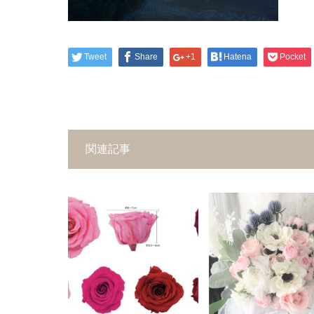
Tweet
Share
+1
Hatena
Pocket
関連記事