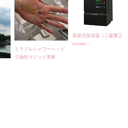
蒸発式加湿器（三菱重工
roomist ...
ミラブルシャワーヘッド
で油性マジック実験