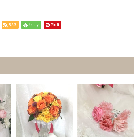
RSS
feedly
Pin it