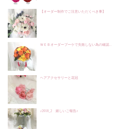
【オーダー制作でご注意いただくべき事】
ＷＥＢオーダーブーケで失敗しない為の確認...
ヘアアクセサリーと花冠
♪2018_2 嬉しいご報告♪