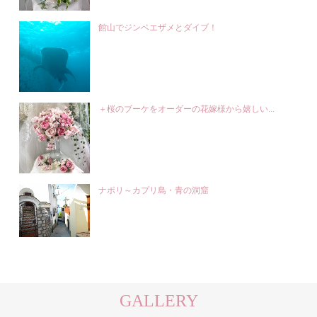
館山でジンベエザメとダイブ！
＋桜のブーケをオーダーの花嫁様から嬉しい...
ナポリ～カプリ島・青の洞窟
GALLERY