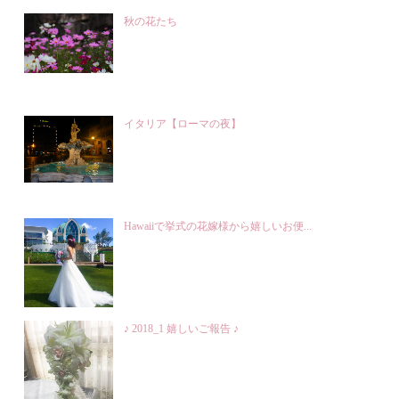
秋の花たち
イタリア【ローマの夜】
Hawaiiで挙式の花嫁様から嬉しいお便...
♪ 2018_1 嬉しいご報告 ♪