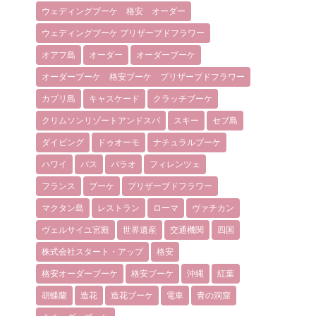
ウェディングブーケ 格安 オーダー
ウェディングブーケ プリザーブドフラワー
オアフ島
オーダー
オーダーブーケ
オーダーブーケ 格安ブーケ プリザーブドフラワー
カプリ島
キャスケード
クラッチブーケ
クリムソンリゾートアンドスパ
スキー
セブ島
ダイビング
ドゥオーモ
ナチュラルブーケ
ハワイ
バス
パラオ
フィレンツェ
フランス
ブーケ
プリザーブドフラワー
マクタン島
レストラン
ローマ
ヴァチカン
ヴェルサイユ宮殿
世界遺産
交通機関
四国
株式会社スタート・アップ
格安
格安オーダーブーケ
格安ブーケ
沖縄
紅葉
胡蝶蘭
造花
造花ブーケ
電車
青の洞窟