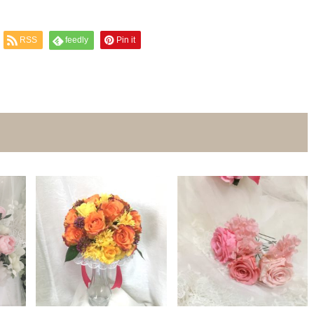
RSS
feedly
Pin it