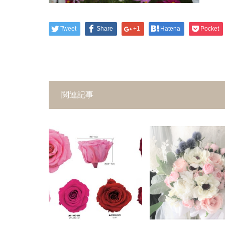
Tweet
Share
+1
Hatena
Pocket
関連記事