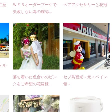
注意
ＷＥＢオーダーブーケで
ヘアアクセサリーと花冠
失敗しない為の確認...
テル
落ち着いた色合いのピン
セブ島観光～元スペイン
クをご希望の花嫁様...
領～