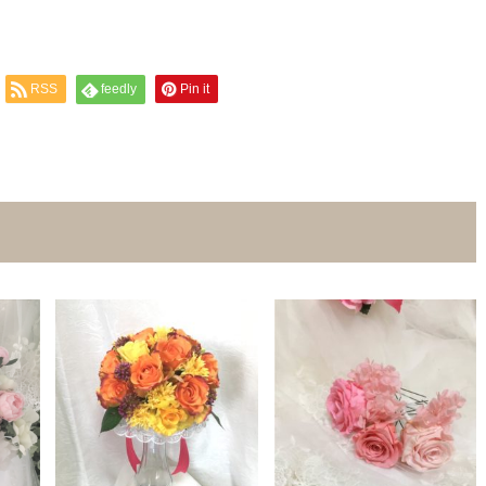
RSS
feedly
Pin it