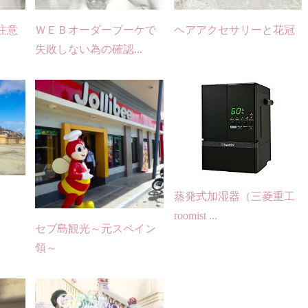
注意
ＷＥＢオーダーブーケで
ヘアアクセサリーと花冠
失敗しない為の確認...
蒸発式加湿器（三菱重工
roomist ...
セブ島観光～元スペイン
領～