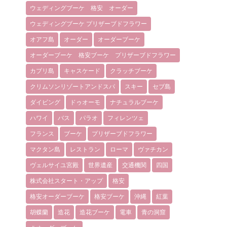
ウェディングブーケ 格安 オーダー
ウェディングブーケ プリザーブドフラワー
オアフ島
オーダー
オーダーブーケ
オーダーブーケ 格安ブーケ プリザーブドフラワー
カプリ島
キャスケード
クラッチブーケ
クリムソンリゾートアンドスパ
スキー
セブ島
ダイビング
ドゥオーモ
ナチュラルブーケ
ハワイ
バス
パラオ
フィレンツェ
フランス
ブーケ
プリザーブドフラワー
マクタン島
レストラン
ローマ
ヴァチカン
ヴェルサイユ宮殿
世界遺産
交通機関
四国
株式会社スタート・アップ
格安
格安オーダーブーケ
格安ブーケ
沖縄
紅葉
胡蝶蘭
造花
造花ブーケ
電車
青の洞窟