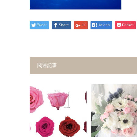
Tweet
Share
+1
Hatena
Pocket
関連記事