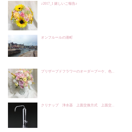
♪2017_1 嬉しいご報告♪
オンフルールの港町
プリザーブドフラワーのオーダーブーケ、色...
クリナップ 浄水器 上面交換方式 上面交...