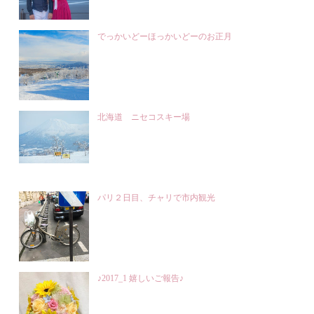
でっかいどーほっかいどーのお正月
北海道 ニセコスキー場
パリ２日目、チャリで市内観光
♪2017_1 嬉しいご報告♪