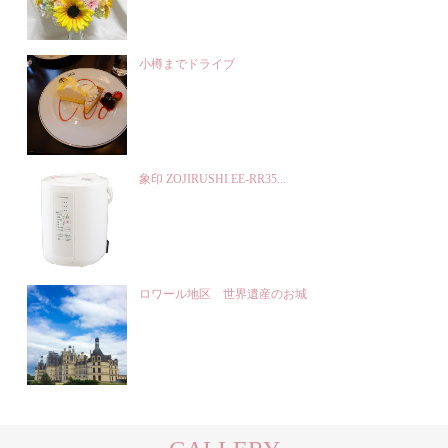
小樽までドライブ
象印 ZOJIRUSHI EE-RR35...
ロワール地区 世界遺産のお城