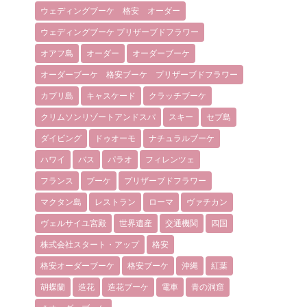
ウェディングブーケ 格安 オーダー
ウェディングブーケ プリザーブドフラワー
オアフ島
オーダー
オーダーブーケ
オーダーブーケ 格安ブーケ プリザーブドフラワー
カプリ島
キャスケード
クラッチブーケ
クリムソンリゾートアンドスパ
スキー
セブ島
ダイビング
ドゥオーモ
ナチュラルブーケ
ハワイ
バス
パラオ
フィレンツェ
フランス
ブーケ
プリザーブドフラワー
マクタン島
レストラン
ローマ
ヴァチカン
ヴェルサイユ宮殿
世界遺産
交通機関
四国
株式会社スタート・アップ
格安
格安オーダーブーケ
格安ブーケ
沖縄
紅葉
胡蝶蘭
造花
造花ブーケ
電車
青の洞窟