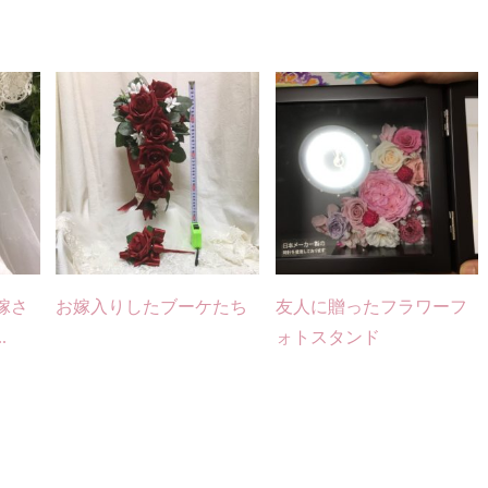
嫁さ
お嫁入りしたブーケたち
友人に贈ったフラワーフ
.
ォトスタンド