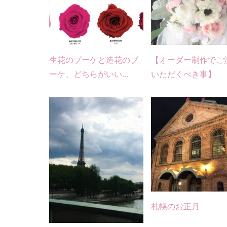
生花のブーケと造花のブ
【オーダー制作でご
ーケ、どちらがいい...
いただくべき事】
札幌のお正月