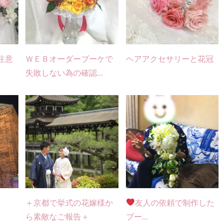
注意
ＷＥＢオーダーブーケで
ヘアアクセサリーと花冠
失敗しない為の確認...
＋京都で挙式の花嫁様か
友人の依頼で制作した
ら素敵なご報告＋
ブー...