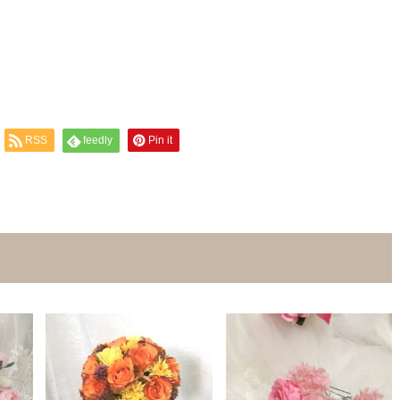
RSS
feedly
Pin it