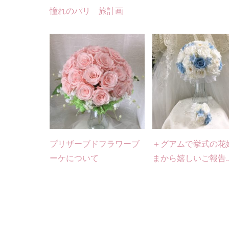
憧れのパリ 旅計画
プリザーブドフラワーブ
＋グアムで挙式の花
ーケについて
まから嬉しいご報告..