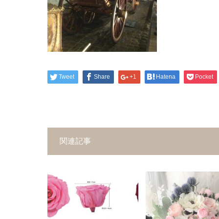
Tweet
Share
+1
Hatena
Pocket
関連記事