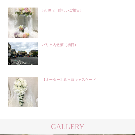
♪2018_2 嬉しいご報告♪
パリ市内散策（初日）
【オーダー】真っ白キャスケード
GALLERY