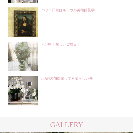
パリ３日目はルーヴル美術館見学
♪ 2018_1 嬉しいご報告 ♪
FIANの胡蝶蘭って素晴らしい件
GALLERY