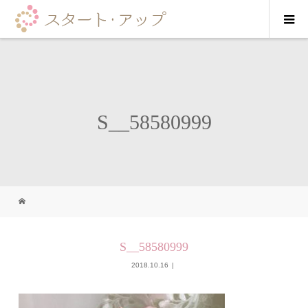
S__58580999
S__58580999
2018.10.16