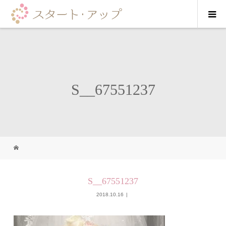
S__67551237
S__67551237
2018.10.16