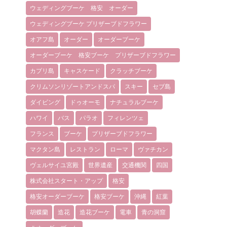
ウェディングブーケ 格安 オーダー
ウェディングブーケ プリザーブドフラワー
オアフ島
オーダー
オーダーブーケ
オーダーブーケ 格安ブーケ プリザーブドフラワー
カプリ島
キャスケード
クラッチブーケ
クリムソンリゾートアンドスパ
スキー
セブ島
ダイビング
ドゥオーモ
ナチュラルブーケ
ハワイ
バス
パラオ
フィレンツェ
フランス
ブーケ
プリザーブドフラワー
マクタン島
レストラン
ローマ
ヴァチカン
ヴェルサイユ宮殿
世界遺産
交通機関
四国
株式会社スタート・アップ
格安
格安オーダーブーケ
格安ブーケ
沖縄
紅葉
胡蝶蘭
造花
造花ブーケ
電車
青の洞窟