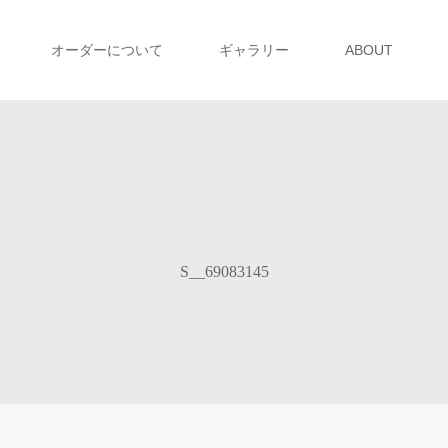
オーダーについて
ギャラリー
ABOUT
S__69083145