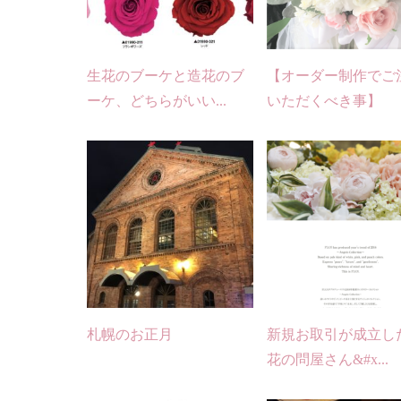
生花のブーケと造花のブ
【オーダー制作でご
ーケ、どちらがいい...
いただくべき事】
札幌のお正月
新規お取引が成立し
花の問屋さん&#x...