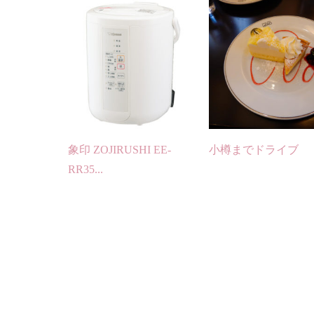
象印 ZOJIRUSHI EE-
小樽までドライブ
RR35...