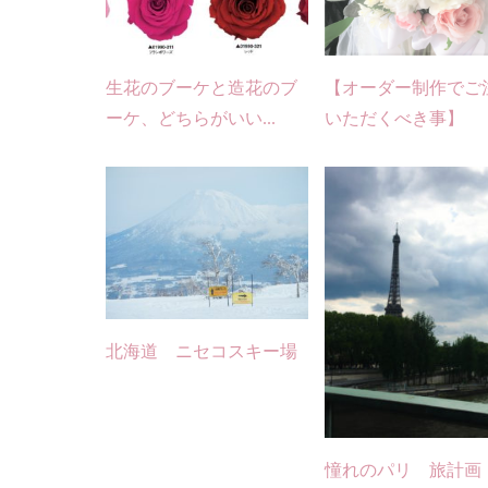
生花のブーケと造花のブ
【オーダー制作でご
ーケ、どちらがいい...
いただくべき事】
北海道 ニセコスキー場
憧れのパリ 旅計画