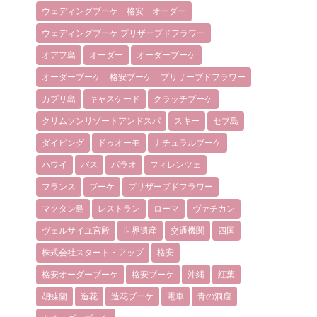
ウェディングブーケ 格安 オーダー
ウェディングブーケ プリザーブドフラワー
オアフ島
オーダー
オーダーブーケ
オーダーブーケ 格安ブーケ プリザーブドフラワー
カプリ島
キャスケード
クラッチブーケ
クリムソンリゾートアンドスパ
スキー
セブ島
ダイビング
ドゥオーモ
ナチュラルブーケ
ハワイ
バス
パラオ
フィレンツェ
フランス
ブーケ
プリザーブドフラワー
マクタン島
レストラン
ローマ
ヴァチカン
ヴェルサイユ宮殿
世界遺産
交通機関
四国
株式会社スタート・アップ
格安
格安オーダーブーケ
格安ブーケ
沖縄
紅葉
胡蝶蘭
造花
造花ブーケ
電車
青の洞窟