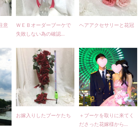
注意
ＷＥＢオーダーブーケで
ヘアアクセサリーと花冠
失敗しない為の確認...
お嫁入りしたブーケたち
＋ブーケを取りに来てく
ださった花嫁様から...