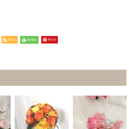
RSS
feedly
Pin it