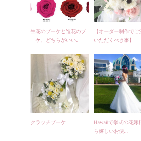
生花のブーケと造花のブ
【オーダー制作でご
ーケ、どちらがいい...
いただくべき事】
クラッチブーケ
Hawaiiで挙式の花嫁
ら嬉しいお便...