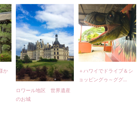
様か
＋ハワイでドライブ＆シ
ョッピングゥ～ググ...
ロワール地区 世界遺産
のお城