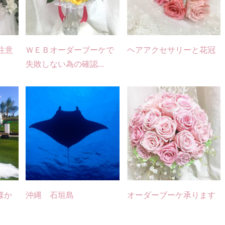
注意
ＷＥＢオーダーブーケで
ヘアアクセサリーと花冠
失敗しない為の確認...
様か
沖縄 石垣島
オーダーブーケ承ります