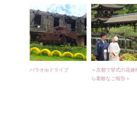
パラオdeドライブ
＋京都で挙式の花嫁
ら素敵なご報告＋