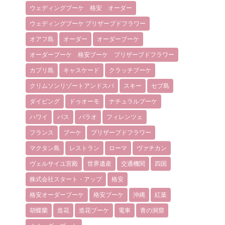
ウェディングブーケ 格安 オーダー
ウェディングブーケ プリザーブドフラワー
オアフ島
オーダー
オーダーブーケ
オーダーブーケ 格安ブーケ プリザーブドフラワー
カプリ島
キャスケード
クラッチブーケ
クリムソンリゾートアンドスパ
スキー
セブ島
ダイビング
ドゥオーモ
ナチュラルブーケ
ハワイ
バス
パラオ
フィレンツェ
フランス
ブーケ
プリザーブドフラワー
マクタン島
レストラン
ローマ
ヴァチカン
ヴェルサイユ宮殿
世界遺産
交通機関
四国
株式会社スタート・アップ
格安
格安オーダーブーケ
格安ブーケ
沖縄
紅葉
胡蝶蘭
造花
造花ブーケ
電車
青の洞窟