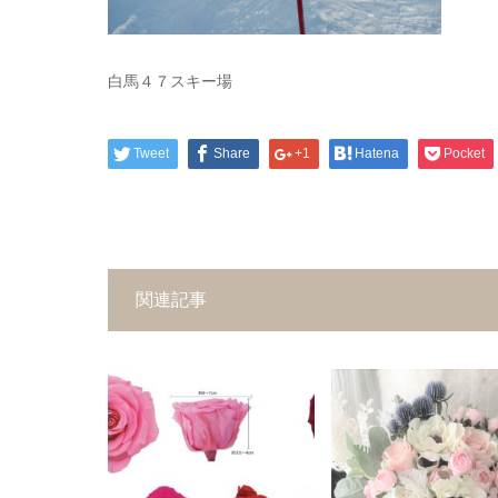
白馬４７スキー場
Tweet
Share
+1
Hatena
Pocket
関連記事